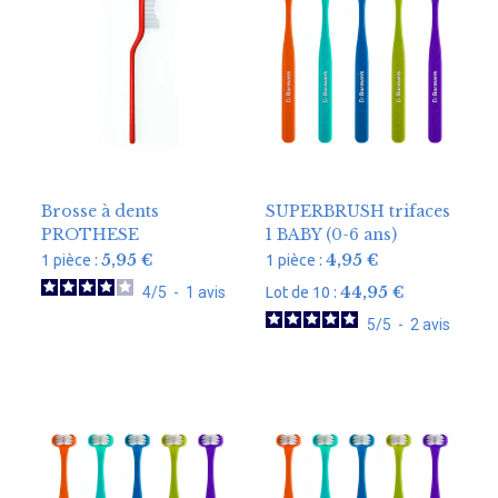
Brosse à dents
SUPERBRUSH trifaces
PROTHESE
1 BABY (0-6 ans)
5,95
€
4,95
€
1 pièce :
1 pièce :
44,95
€
4
/
5
-
1
avis
Lot de 10 :
5
/
5
-
2
avis
Rechercher :