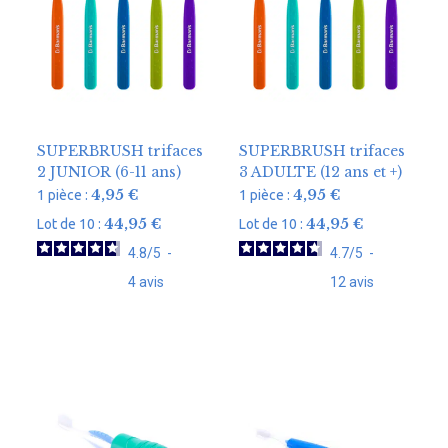
SUPERBRUSH trifaces
SUPERBRUSH trifaces
2 JUNIOR (6-11 ans)
3 ADULTE (12 ans et +)
4,95
€
4,95
€
1 pièce :
1 pièce :
44,95
€
44,95
€
Lot de 10 :
Lot de 10 :
4.8
/
5
-
4.7
/
5
-
4
avis
12
avis