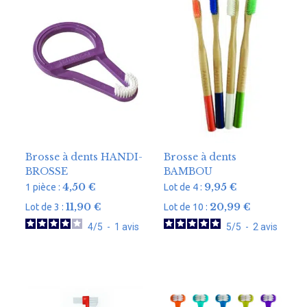
Brosse à dents HANDI-
Brosse à dents
BROSSE
BAMBOU
4,50
€
9,95
€
1 pièce :
Lot de 4 :
11,90
€
20,99
€
Lot de 3 :
Lot de 10 :
4
/
5
-
1
avis
5
/
5
-
2
avis