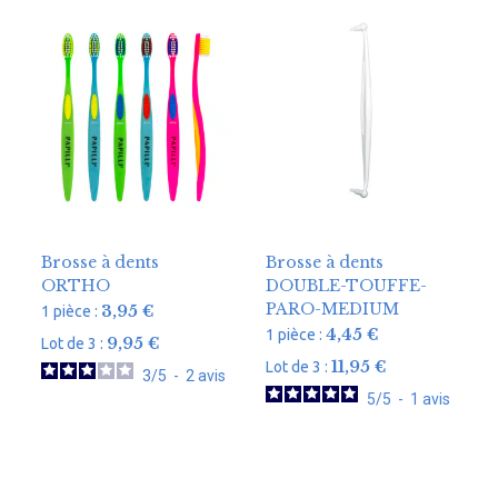
Brosse à dents
Brosse à dents
ORTHO
DOUBLE-TOUFFE-
PARO-MEDIUM
3,95
€
1 pièce :
4,45
€
1 pièce :
9,95
€
Lot de 3 :
11,95
€
Lot de 3 :
3
/
5
-
2
avis
5
/
5
-
1
avis