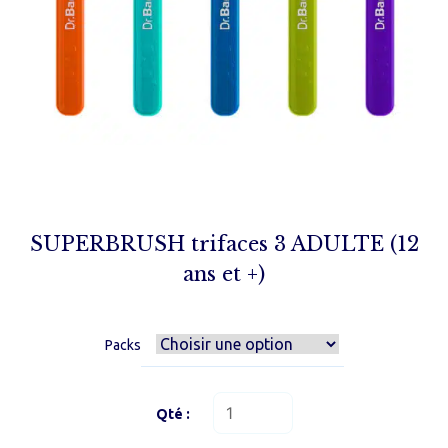
SUPERBRUSH trifaces 3 ADULTE (12
ans et +)
Packs
quantité
de
SUPERBRUSH