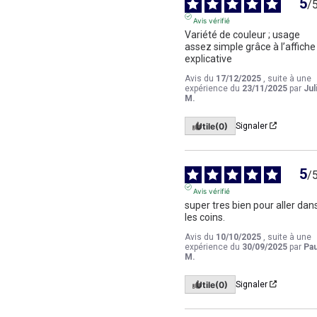
5
/
Avis vérifié
Variété de couleur ; usage 
assez simple grâce à l’affiche 
explicative
Avis du
17/12/2025
, suite à une
expérience du
23/11/2025
par
Jul
M.
Utile
(0)
Signaler
5
/
Avis vérifié
super tres bien pour aller dans
les coins.
Avis du
10/10/2025
, suite à une
expérience du
30/09/2025
par
Pau
M.
Utile
(0)
Signaler