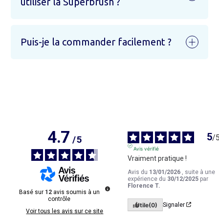
utiliser la Superbrush ?
Puis-je la commander facilement ?
4.7
5
/
/
5
Avis vérifié
Vraiment pratique !
Avis du
13/01/2026
, suite à une
expérience du
30/12/2025
par
Rechercher :
Florence T.
Basé sur
12
avis soumis à un
contrôle
Utile
(0)
Signaler
Voir tous les avis sur ce site