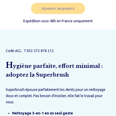
trifaces
Ajouter au panier
3
ADULTE
(12
Expédition sous 48h en France uniquement
ans
et
+)
Code ACL : 7 032 572 876 212
H
ygiène parfaite, effort minimal :
adoptez la Superbrush
Superbrush épouse parfaitement les dents pour un nettoyage
doux et complet. Pas besoin d’insister, elle fait le travail pour
vous.
Nettoyage 3-en-1 en un seul geste