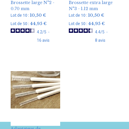
Brossette large N°2 -
Brossette extra large
0.70 mm
N°3 - 1.12 mm
10,50
€
10,50
€
Lot de 10 :
Lot de 10 :
44,95
€
44,95
€
Lot de 50 :
Lot de 50 :
4.2
/
5
-
4.4
/
5
-
16
avis
8
avis
Adaptateur de