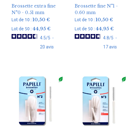
Brossette extra fine
Brossette fine N°1 -
N°0 - 0.51 mm
0.60 mm
10,50
€
10,50
€
Lot de 10 :
Lot de 10 :
44,95
€
44,95
€
Lot de 50 :
Lot de 50 :
4.5
/
5
-
4.8
/
5
-
20
avis
17
avis