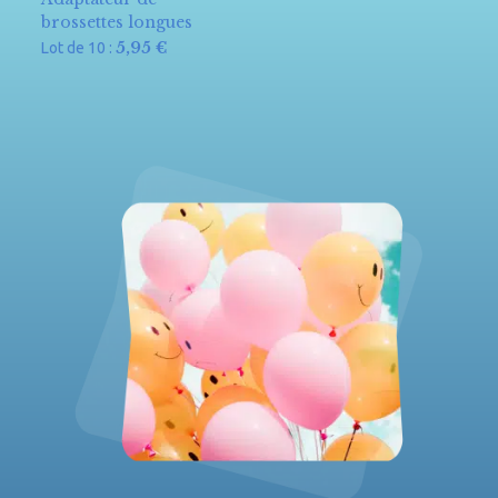
brossettes longues
5,95
€
Lot de 10 :