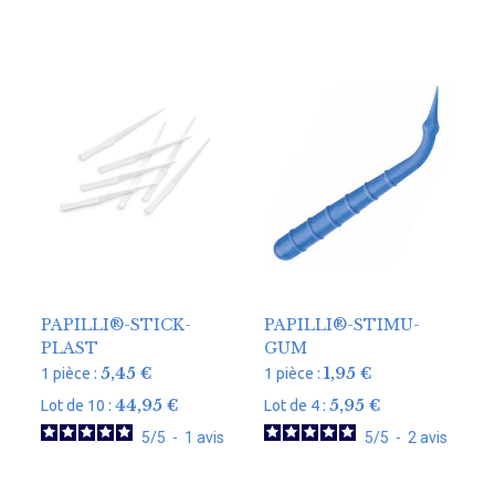
PAPILLI®-STICK-
PAPILLI®-STIMU-
PLAST
GUM
5,45
€
1,95
€
1 pièce :
1 pièce :
44,95
€
5,95
€
Lot de 10 :
Lot de 4 :
5
/
5
-
1
avis
5
/
5
-
2
avis