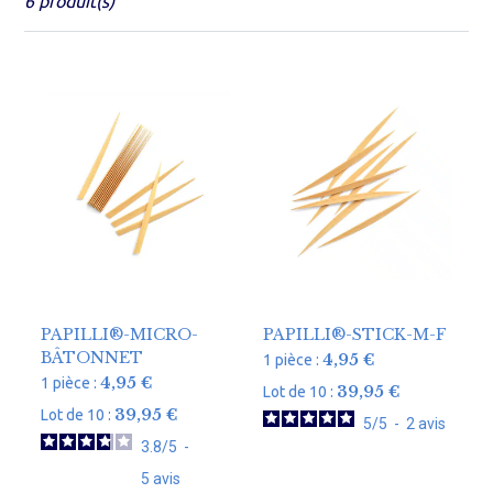
6 produit(s)
PAPILLI®-MICRO-
PAPILLI®-STICK-M-F
BÂTONNET
4,95
€
1 pièce :
4,95
€
1 pièce :
39,95
€
Lot de 10 :
39,95
€
Lot de 10 :
5
/
5
-
2
avis
3.8
/
5
-
5
avis