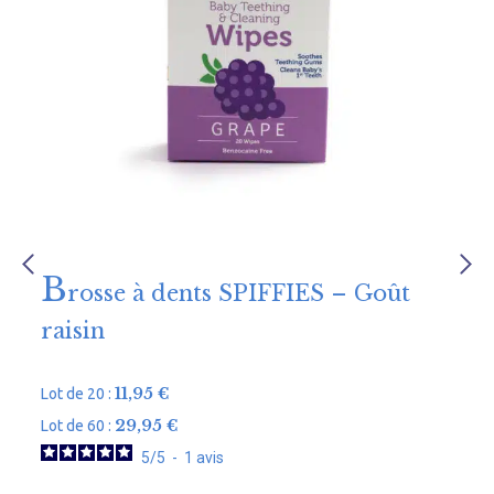
B
rosse à dents SPIFFIES – Goût
raisin
11,95
€
Lot de 20 :
L
29,95
€
Lot de 60 :
L
5
/
5
-
1
avis