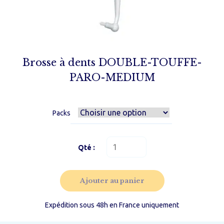
Brosse à dents DOUBLE-TOUFFE-
PARO-MEDIUM
Packs
quantité
de
Brosse
à
Ajouter au panier
dents
DOUBLE-
TOUFFE-
Expédition sous 48h en France uniquement
PARO-