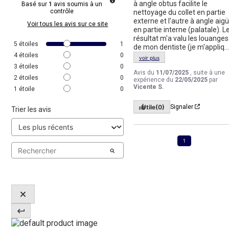
à angle obtus facilite le 
Basé sur
1
avis soumis à un
contrôle
nettoyage du collet en partie 
externe et l'autre à angle aigü 
Voir tous les avis sur ce site
en partie interne (palatale). Le
résultat m'a valu les louanges 
5
étoiles
1
de mon dentiste (je m'appliq
...
4
étoiles
0
voir plus
3
étoiles
0
Avis du
11/07/2025
, suite à une
2
étoiles
0
expérience du
22/05/2025
par
Vicente S.
1
étoile
0
Utile
(0)
Signaler
Trier les avis
1