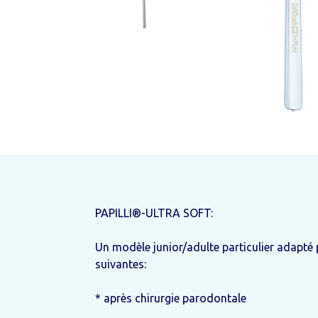
Boîtes à prothèse
Den
bou
PAPILLI®-ULTRA SOFT:
Un modèle junior/adulte particulier adapt
suivantes:
* après chirurgie parodontale