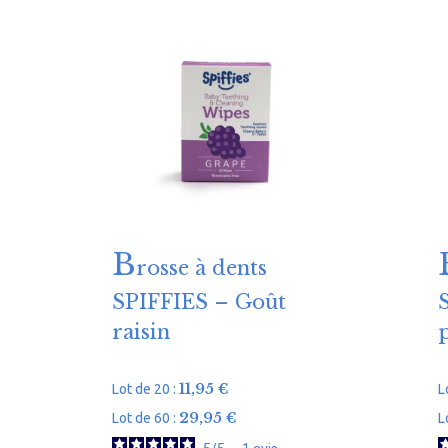
B
rosse à dents
SPIFFIES – Goût
raisin
11,95
€
Lot de 20 :
L
29,95
€
Lot de 60 :
L