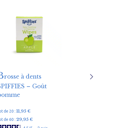
B
P
rosse à dents
ousse quen
SPIFFIES – Goût
pomme
2,95
€
Lot de 3 :
11,95
€
ot de 20 :
29,95
€
ot de 60 :