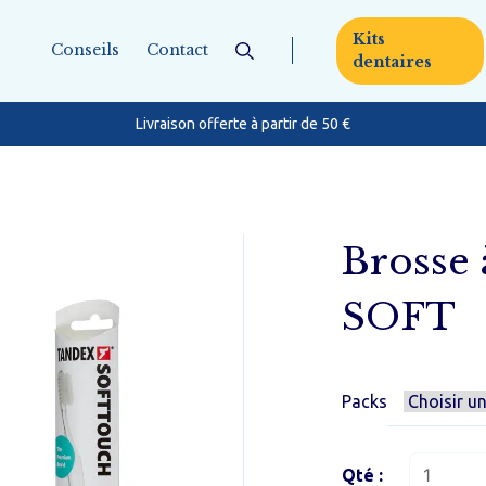
Kits
Conseils
Contact
dentaires
Livraison offerte à partir de 50 €
entaire
Pour toute la fa
s dentaires
Brosse
SOFT
onnets et cure dents
Bébé & enfant
Packs
essoires
quantité