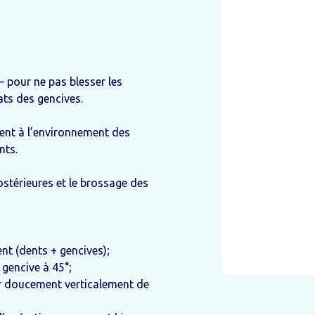
– pour ne pas blesser les
ats des gencives.
ent à l’environnement des
nts.
postérieures et le brossage des
t (dents + gencives);
a gencive à 45°;
er doucement verticalement de