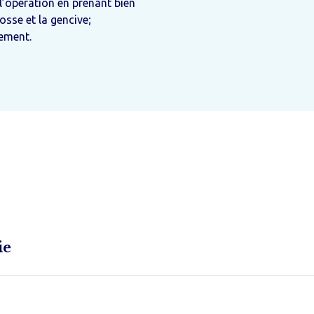
 l’opération en prenant bien
osse et la gencive;
lement.
ie
chercher :