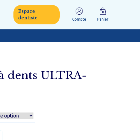
Espace
dentiste
Compte
Panier
mille
 à dents ULTRA-
Orthodontie
Handicap