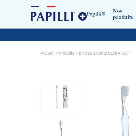
Nos
Papilli®
produits
Gamme d’hygiène bucco-d
Accueil
>
Produits
>
Brosse à dents ULTRA-SOFT
Brossettes interdentaires
Fil
Brosses à dents
Bât
Gamme écologique
Acc