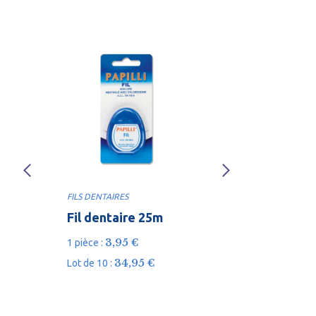
FILS DENTAIRES
FILS DENTAIRE
Fil dentaire 25m
Fil dentai
FLOSSER
3,95
€
1 pièce :
8
Lot de 20 :
34,95
€
Lot de 10 :
3
Lot de 100 :