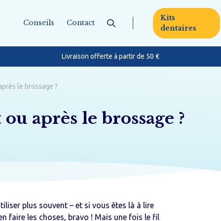
Kits
Conseils
Contact
dentaires
Livraison offerte à partir de 50 €
entaire
Pour toute la fa
 après le brossage ?
t ou après le brossage ?
s dentaires
onnets et cure dents
Bébé & enfant
essoires
tiliser plus souvent – et si vous êtes là à lire
n faire les choses, bravo ! Mais une fois le fil