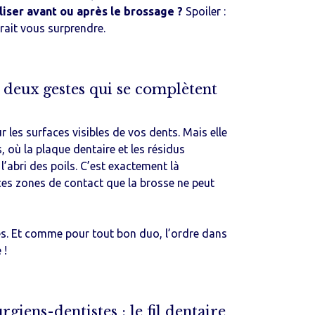
tiliser avant ou après le brossage ?
Spoiler :
rait vous surprendre.
tifrices et bains de
che
 : deux gestes qui se complètent
ur les surfaces visibles de vos dents. Mais elle
, où la plaque dentaire et les résidus
’abri des poils. C’est exactement là
r ces zones de contact que la brosse ne peut
FILS DENTAIRES
Fil dentaire MINT-
TAPE 25m
s. Et comme pour tout bon duo, l’ordre dans
 !
3,95
€
1 pièce :
34,95
€
Lot de 10 :
iens-dentistes : le fil dentaire