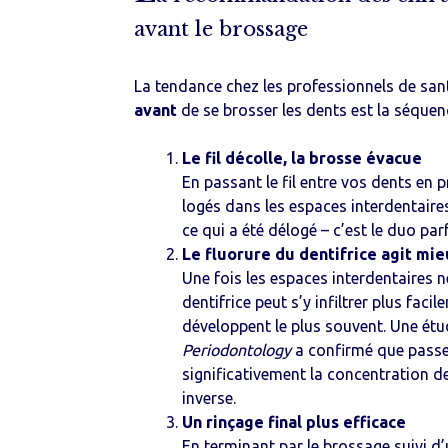
avant le brossage
La tendance chez les professionnels de santé d
avant
de se brosser les dents est la séquenc
Le fil décolle, la brosse évacue
En passant le fil entre vos dents en 
logés dans les espaces interdentaire
ce qui a été délogé – c’est le duo parf
Le fluorure du dentifrice agit mi
Une fois les espaces interdentaires ne
dentifrice peut s’y infiltrer plus facil
développent le plus souvent. Une étu
Periodontology
a confirmé que passer
significativement la concentration de
inverse.
Un rinçage final plus efficace
En terminant par le brossage suivi d’