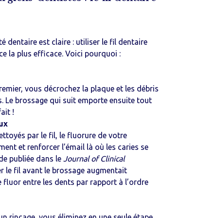
entaire est claire : utiliser le fil dentaire
e la plus efficace. Voici pourquoi :
premier, vous décrochez la plaque et les débris
s. Le brossage qui suit emporte ensuite tout
ait !
eux
ttoyés par le fil, le fluorure de votre
ement et renforcer l’émail là où les caries se
de publiée dans le
Journal of Clinical
 le fil avant le brossage augmentait
 fluor entre les dents par rapport à l’ordre
un rinçage, vous éliminez en une seule étape