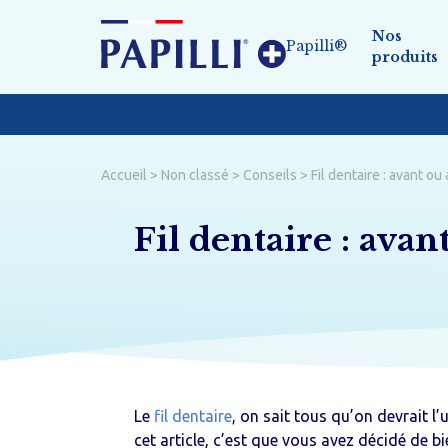
Nos
Papilli®
produits
Gamme d’hygiène bucco-d
Accueil
>
Non classé
>
Conseils
>
Fil dentaire : avant ou
Brossettes interdentaires
Fil dentaire : avan
Fil
Brosses à dents
Bât
Gamme écologique
Acc
Le
fil dentaire
, on sait tous qu’on devrait l’u
cet article, c’est que vous avez décidé de bie