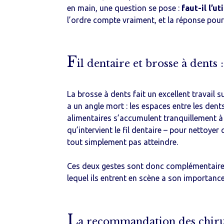
en main, une question se pose :
faut-il l’u
l’ordre compte vraiment, et la réponse pour
Boîtes à prothèse
Den
bou
F
il dentaire et brosse à dents
La brosse à dents fait un excellent travail s
a un angle mort : les espaces entre les dents
alimentaires s’accumulent tranquillement à l
qu’intervient le fil dentaire – pour nettoye
tout simplement pas atteindre.
Ces deux gestes sont donc complémentaire
lequel ils entrent en scène a son importance
L
a recommandation des chirurg