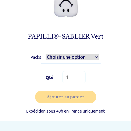
PAPILLI®-SABLIER Vert
Packs
quantité
de
PAPILLI®-
SABLIER
Ajouter au panier
Vert
Expédition sous 48h en France uniquement