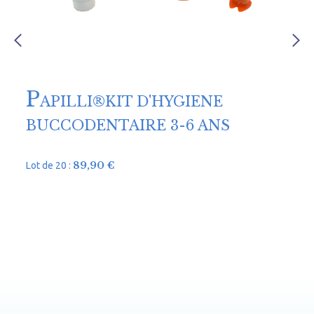
P
APILLI®KIT D'HYGIENE
BUCCODENTAIRE 3-6 ANS
89,90
€
Lot de 20 :
1