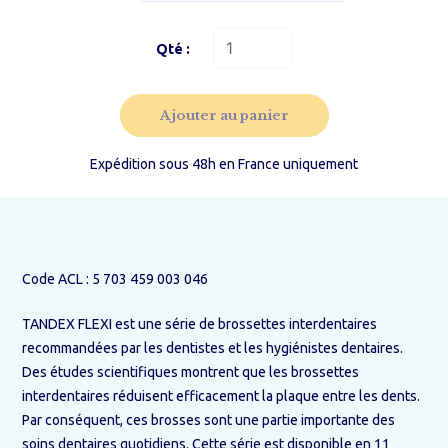
quantité
de
Brossette
FLEXI-
Ajouter au panier
ROUGE
0.50
–
Expédition sous 48h en France uniquement
PHD
0.9
/
ISO
2
Code ACL : 5 703 459 003 046
TANDEX FLEXI est une série de brossettes interdentaires
recommandées par les dentistes et les hygiénistes dentaires.
Des études scientifiques montrent que les brossettes
interdentaires réduisent efficacement la plaque entre les dents.
Par conséquent, ces brosses sont une partie importante des
soins dentaires quotidiens. Cette série est disponible en 11