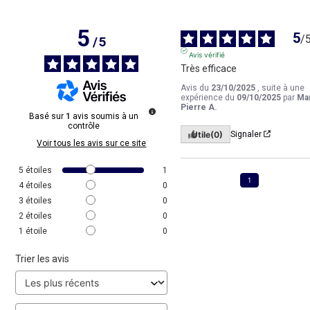
5
5
/
/
5
Avis vérifié
Très efficace
Avis du
23/10/2025
, suite à une
expérience du
09/10/2025
par
Ma
Pierre A.
Basé sur
1
avis soumis à un
contrôle
Utile
(0)
Signaler
Voir tous les avis sur ce site
5
étoiles
1
1
4
étoiles
0
3
étoiles
0
2
étoiles
0
1
étoile
0
Trier les avis