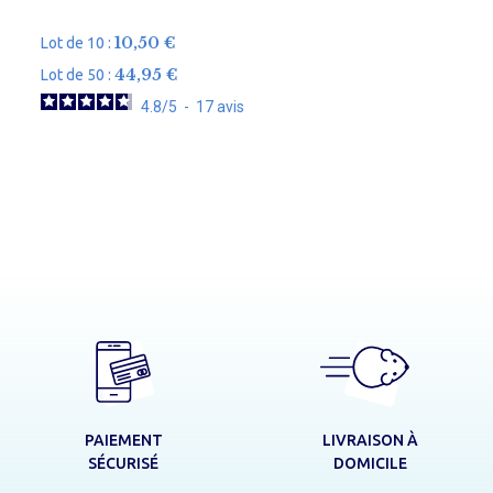
10,50
€
Lot de 10 :
44,95
€
Lot de 50 :
L
4.8
/
5
-
17
avis
L
LIVRAISON À
PAIEMENT
DOMICILE
SÉCURISÉ